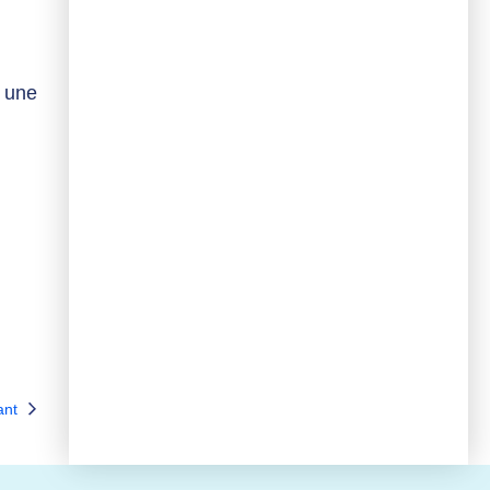
c une
ant