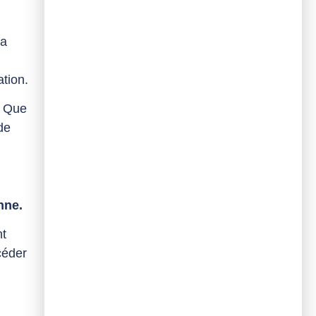
Du secteur adapté vers l’entreprise :
comment créer de vraies passerelles
vers l’emploi ?
La
Blog
ation.
. Que
de
nne.
Entre préjugés et réalité : managers,
RH, changer de regard sur le
nt
handicap en entreprise
céder
Blog