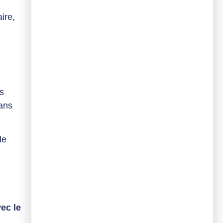
ire,
es
ans
de
ec le