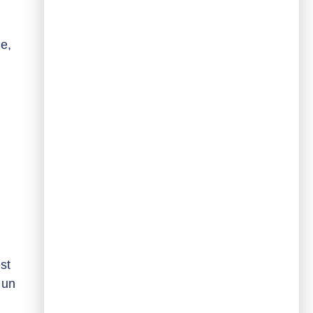
ue,
st
 un