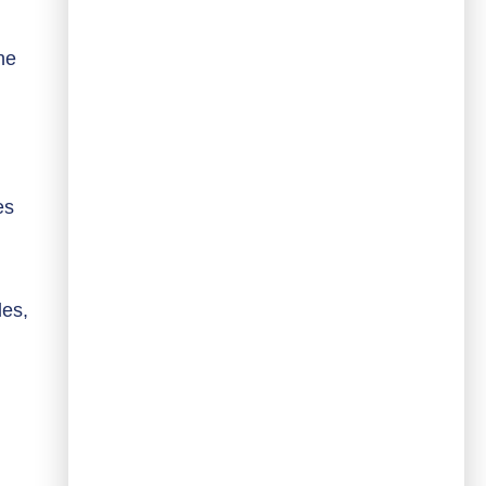
ne
es
les,