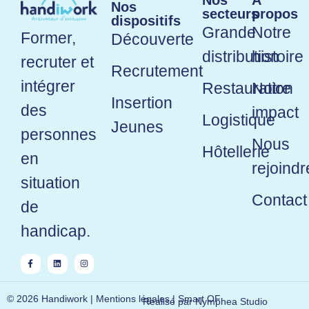
Nos
À
Nos
secteurs
propos
dispositifs
Grande
Notre
Former,
Découverte
distribution
histoire
recruter et
Recrutement
intégrer
Restauration
Notre
Insertion
des
impact
Logistique
Jeunes
personnes
Nous
Hôtellerie
en
rejoindr
situation
Contact
de
handicap.
© 2026 Handiwork |
Mentions légales
|
Smart OF
Réalisé par
Nymphea Studio